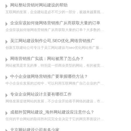
网站整站营销对网站建设的帮助
互联网的发展，企业建站是必不可少的一部分，被越来越重视了，但是单纯的建站能够有什么作用呢，你的网站没有得到整站营销排名做出来客户也无法及时搜索到，相当于也并没有为自己的目的而去盈利，因此这就需要涉及到...
企业应该如何做网络营销推广从而获取大量的订单
企业应该如何做网络营销推广从而获取大量的订单？大多数的中小型企业并不懂得如何去进行网络的推广，只是盲目地在各个电子商务平台上发布企业的供应信息，长此以往，逐渐对电子商务失去信心，甚至放弃。归根结底，这...
吴江网站建设制作公司,SEO优化,网络营销推广
创新互联建站公司专注于吴江网站建设与seo优化网站推广服务，帮助中小企业、公司快速提升网站关键词排名，迅速抢占搜索引擎流量，提供企业营销型网站建设服务，提高网站转化率，为企业带来更多的订单。我们提供一站式...
网络营销推广实战：网站被黑了怎么办？
网站被黑是常见的事，特别是一些商业类型的网站，有的被竞争对手恶意报复，有的是被博彩，赌博等违法网站挂黑链。网站被黑会有什么影响以及网站被黑后，我们该怎么办？今天，成都网络营销推广就和您讲解一下网站被黑...
中小企业做网络营销推广要掌握哪些方法？
中小企业在发展的过程中，可以利用互联网推广自己企业的产品和服务，这是一种全新的网络营销模式，也叫做网络营销推广。网络营销推广和传统营销推广比起来，具有投资小，见效快，回报大的特点，下面创新互联小编给大...
专业企业网站设计主要有哪些工作
网络发展促使网站的发展，不少企业开始着手网络的建设，市场有很大的需求，然而市面专业网站设计公司相当的多，各有各的特色。之所以称为专业，因为在网站建立、页面制作这领域有着独特的方式和工作流程，下面由创新...
成都外贸网站建设_海外网站建设应注意什么？
任何的平台网站的取得胜利完完全全决定于它的网页界面设计。不管产品设计师是不是在设计规划环节里都极其小心。你设计构思得很良好的网站，涵盖便捷性和实用性，决策了取得胜利程度，而不是视觉传达设计。鉴于您的平...
北京网站建设公司有多少家