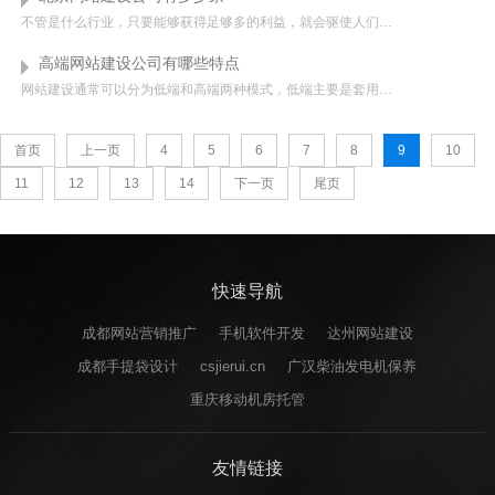
不管是什么行业，只要能够获得足够多的利益，就会驱使人们去追求，就像北京网站建设公司一样，其实在很多人心目当中，他们可能会认为制作网站的难度是特别巨大的，通常来说只有那些理科水平比较高的人才会喜欢去做这...
高端网站建设公司有哪些特点
网站建设通常可以分为低端和高端两种模式，低端主要是套用模板这种建站方式，高端模式是指根据企业需求完全定制开发的网站建设方式。高端网站建设市场如今越来越壮大且已成为企业网站建设的主流，高端网站定制可以体...
首页
上一页
4
5
6
7
8
9
10
11
12
13
14
下一页
尾页
快速导航
成都网站营销推广
手机软件开发
达州网站建设
成都手提袋设计
csjierui.cn
广汉柴油发电机保养
重庆移动机房托管
友情链接