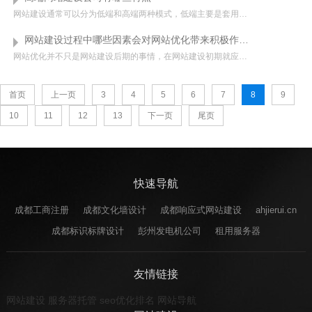
网站建设通常可以分为低端和高端两种模式，低端主要是套用模板这种建站方式，高端模式是指根据企业需求完全定制开发的网站建设方式。高端网站建设市场如今越来越壮大且已成为企业网站建设的主流，高端网站定制可以体...
网站建设过程中哪些因素会对网站优化带来积极作用？
网站优化并不只是网站建设后期的事情，在网站建设初期就应该提前考虑进去这个因素，也就是说应该从头做起，这样会给后期的网站优化带来非常大的方便。那么在网站建设过程中，哪些因素会对搜索引擎优化带来积极的作用...
首页
上一页
3
4
5
6
7
8
9
10
11
12
13
下一页
尾页
快速导航
成都工商注册
成都文化墙设计
成都响应式网站建设
ahjierui.cn
成都标识标牌设计
彭州发电机公司
租用服务器
友情链接
网站建设
服务器托管
seo优化排名
网站导航