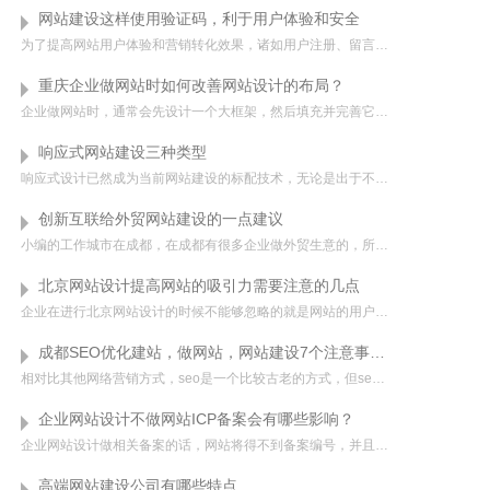
网站建设这样使用验证码，利于用户体验和安全
为了提高网站用户体验和营销转化效果，诸如用户注册、留言反馈、简历投递、市场调查等与浏览者互动模块，越来越多被使用。这自然提高了用户认知与体验，但随之而来的是各种机器扫描恶意破解、注册等，置网站于安全风...
重庆企业做网站时如何改善网站设计的布局？
企业做网站时，通常会先设计一个大框架，然后填充并完善它。 在完善网站布局时，通常是填充和美化网站的一些相关内容。 在改进网站布局时，应遵循以下规则：1、与传统的元素构建方法不同，在网站设计中，可以快速地逐...
响应式网站建设三种类型
响应式设计已然成为当前网站建设的标配技术，无论是出于不同设备需要还是用户需求，响应式网站都备受欢迎，它能为用户带来良好的体验效果。尽管如此，在建站之前，响应式布局类型的选择同样需要进行认真考量，才能将...
创新互联给外贸网站建设的一点建议
小编的工作城市在成都，在成都有很多企业做外贸生意的，所以外贸网站建设在成都有很大的需求，经常碰到客户问，我们做外贸生意的，面对的都是海外客户，网站跟国内的有什么区别的，该怎么设计呢？小...
北京网站设计提高网站的吸引力需要注意的几点
企业在进行北京网站设计的时候不能够忽略的就是网站的用户体验，主要就是考虑到用户的惯性以及视觉体验。这就对北京网站设计公司产生了很高的要求如果网站中的内容太过于繁杂，重要的信息没有凸显出来，那么用户花费...
成都SEO优化建站，做网站，网站建设7个注意事项！
相对比其他网络营销方式，seo是一个比较古老的方式，但seo并不是静态的，其随着时间也在不断的变化，比如你用五年前甚至两年前的seo策略来做seo，恐怕都未必完全有效，那么，成都现在做网站时应注意的几点重要事项？...
企业网站设计不做网站ICP备案会有哪些影响？
企业网站设计做相关备案的话，网站将得不到备案编号，并且无法使用大陆范围内的服务器，即便使用也打不开网页，提示要进行备案操作才可以，所以不做ICP备案的话只能使用大陆以外的其他地区服务器或者虚机主机，例...
高端网站建设公司有哪些特点